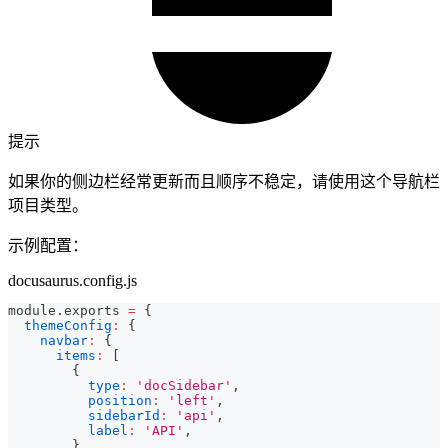
提示
如果你的侧边栏经常更新而且顺序不稳定，请使用这个导航栏
项目类型。
示例配置：
docusaurus.config.js
module
.
exports
=
{
themeConfig
:
{
navbar
:
{
items
:
[
{
type
:
'docSidebar'
,
position
:
'left'
,
sidebarId
:
'api'
,
label
:
'API'
,
}
,