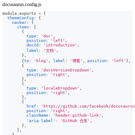
docusaurus.config.js
module
.
exports
=
{
themeConfig
:
{
navbar
:
{
items
:
[
{
type
:
'doc'
,
position
:
'left'
,
docId
:
'introduction'
,
label
:
'文档'
,
}
,
{
to
:
'blog'
,
label
:
'博客'
,
position
:
'left'
}
,
{
type
:
'docsVersionDropdown'
,
position
:
'right'
,
}
,
{
type
:
'localeDropdown'
,
position
:
'right'
,
}
,
{
href
:
'https://github.com/facebook/docusaurus
position
:
'right'
,
className
:
'header-github-link'
,
'aria-label'
:
'GitHub 仓库'
,
}
,
]
,
}
,