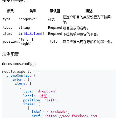
接受的字段：
参数
类型
默认值
描述
把这个项目的类型设置为下拉菜
type
'dropdown'
可选
单。
Required
label
string
项目显示的名称。
Required
items
LinkLikeItem
[]
下拉菜单中包含的项目。
'left' |
position
'left'
项目应该出现在导航栏的哪一侧。
'right'
示例配置：
docusaurus.config.js
module
.
exports
=
{
themeConfig
:
{
navbar
:
{
items
:
[
{
type
:
'dropdown'
,
label
:
'社区'
,
position
:
'left'
,
items
:
[
{
label
:
'Facebook'
,
href
:
'https://www.facebook.com'
,