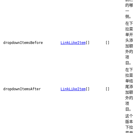
的哪
一
侧。
在下
拉菜
单开
头添
dropdownItemsBefore
LinkLikeItem
[]
[]
加额
外的
项
目。
在下
拉菜
单结
尾添
dropdownItemsAfter
LinkLikeItem
[]
[]
加额
外的
项
目。
这个
版本
下拉
菜单