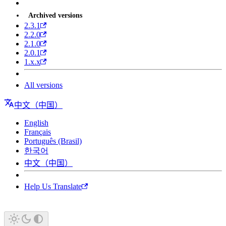
Archived versions
2.3.1
2.2.0
2.1.0
2.0.1
1.x.x
All versions
中文（中国）
English
Français
Português (Brasil)
한국어
中文（中国）
Help Us Translate