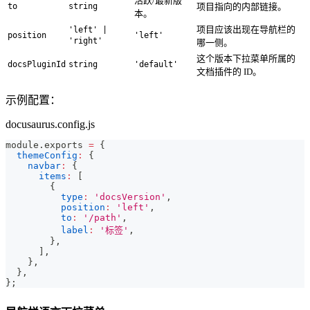
活跃/最新版
to
string
项目指向的内部链接。
本。
项目应该出现在导航栏的
'left' |
position
'left'
'right'
哪一侧。
这个版本下拉菜单所属的
docsPluginId
string
'default'
文档插件的 ID。
示例配置：
docusaurus.config.js
module
.
exports
=
{
themeConfig
:
{
navbar
:
{
items
:
[
{
type
:
'docsVersion'
,
position
:
'left'
,
to
:
'/path'
,
label
:
'标签'
,
}
,
]
,
}
,
}
,
}
;