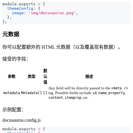
module
.
exports
=
{
themeConfig
:
{
image
:
'img/docusaurus.png'
,
}
,
}
;
元数据
你可以配置额外的 HTML 元数据（以及覆盖现有数据）。
接受的字段：
默
参数
类型
认
描述
值
Any field will be directly passed to the
<meta />
tag. Possible fields include
,
,
,
metadata
Metadata[]
[]
id
name
property
,
, etc.
content
itemprop
示例配置：
docusaurus.config.js
module
.
exports
=
{