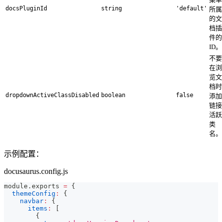
docsPluginId
string
'default'
所属
的文
档插
件的
ID。
不要
在浏
览文
档时
dropdownActiveClassDisabled
boolean
false
添加
链接
活跃
类
名。
示例配置：
docusaurus.config.js
module
.
exports
=
{
themeConfig
:
{
navbar
:
{
items
:
[
{