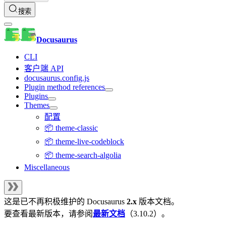
搜索
Docusaurus
CLI
客户端 API
docusaurus.config.js
Plugin method references
Plugins
Themes
配置
📦 theme-classic
📦 theme-live-codeblock
📦 theme-search-algolia
Miscellaneous
这是已不再积极维护的
Docusaurus
2.x
版本文档。
要查看最新版本，请参阅
最新文档
（
3.10.2
）。