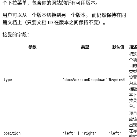
个下拉菜单，包含你的网站的所有可用版本。
用户可以从一个版本切换到另一个版本。 而仍然保持在同一
篇文档上（只要文档 ID 在版本之间保持不变）。
接受的字段：
参数
类型
默认值
描述
把这
个项
目的
类型
设置
Required
type
'docsVersionDropdown'
为文
档版
本下
拉菜
单。
项目
应该
出现
在导
position
'left' | 'right'
'left'
航栏