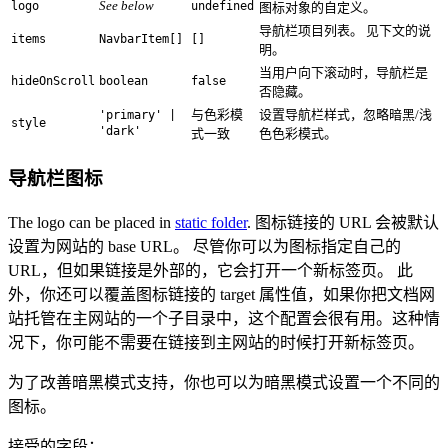
See below
logo
undefined
图标对象的自定义。
导航栏项目列表。 见下文的说
items
NavbarItem[]
[]
明。
当用户向下滚动时，导航栏是
hideOnScroll
boolean
false
否隐藏。
与色彩模
设置导航栏样式，忽略暗黑/浅
'primary' |
style
'dark'
式一致
色色彩模式。
导航栏图标
The logo can be placed in
static folder
. 图标链接的 URL 会被默认
设置为网站的 base URL。 尽管你可以为图标指定自己的
URL，但如果链接是外部的，它会打开一个新标签页。 此
外，你还可以覆盖图标链接的 target 属性值，如果你把文档网
站托管在主网站的一个子目录中，这个配置会很有用。这种情
况下，你可能不需要在链接到主网站的时候打开新标签页。
为了改善暗黑模式支持，你也可以为暗黑模式设置一个不同的
图标。
接受的字段：