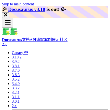
Skip to main content
🎉️
Docusaurus v3.10
is out!
🥳️
Docusaurus
文档
API
博客
案例展示
社区
2.x
Canary 🚧
3.10.2
3.9.2
3.8.1
3.7.0
3.6.3
3.5.2
3.4.0
3.3.2
3.2.1
3.1.1
3.0.1
2.x