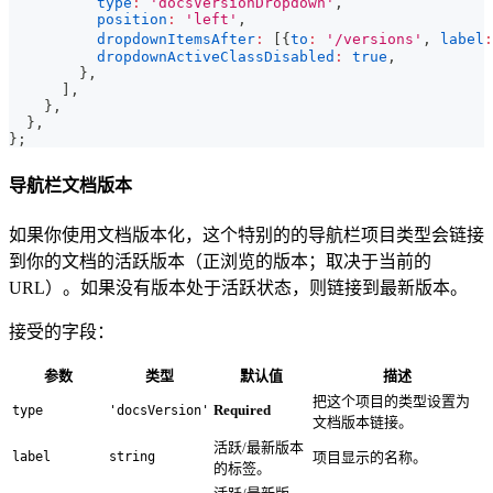
type
:
'docsVersionDropdown'
,
position
:
'left'
,
dropdownItemsAfter
:
[
{
to
:
'/versions'
,
label
:
dropdownActiveClassDisabled
:
true
,
}
,
]
,
}
,
}
,
}
;
导航栏文档版本
如果你使用文档版本化，这个特别的的导航栏项目类型会链接
到你的文档的活跃版本（正浏览的版本；取决于当前的
URL）。如果没有版本处于活跃状态，则链接到最新版本。
接受的字段：
参数
类型
默认值
描述
把这个项目的类型设置为
Required
type
'docsVersion'
文档版本链接。
活跃/最新版本
label
string
项目显示的名称。
的标签。