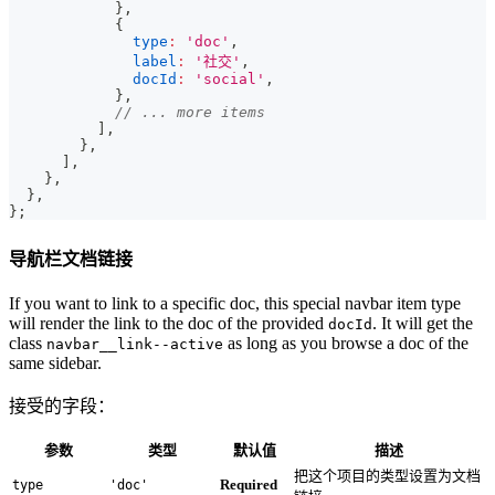
}
,
{
type
:
'doc'
,
label
:
'社交'
,
docId
:
'social'
,
}
,
// ... more items
]
,
}
,
]
,
}
,
}
,
}
;
导航栏文档链接
If you want to link to a specific doc, this special navbar item type
will render the link to the doc of the provided
. It will get the
docId
class
as long as you browse a doc of the
navbar__link--active
same sidebar.
接受的字段：
参数
类型
默认值
描述
把这个项目的类型设置为文档
Required
type
'doc'