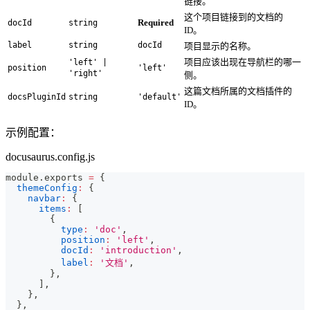
链接。
这个项目链接到的文档的
Required
docId
string
ID。
label
string
docId
项目显示的名称。
项目应该出现在导航栏的哪一
'left' |
position
'left'
'right'
侧。
这篇文档所属的文档插件的
docsPluginId
string
'default'
ID。
示例配置：
docusaurus.config.js
module
.
exports
=
{
themeConfig
:
{
navbar
:
{
items
:
[
{
type
:
'doc'
,
position
:
'left'
,
docId
:
'introduction'
,
label
:
'文档'
,
}
,
]
,
}
,
}
,