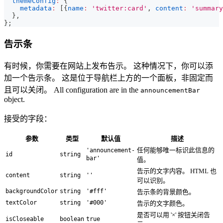
themeConfig
:
{
metadata
:
[
{
name
:
'twitter:card'
,
content
:
'summary
}
,
}
;
告示条
有时候，你需要在网站上发布告示。 这种情况下，你可以添
加一个告示条。 这是位于导航栏上方的一个面板，非固定而
且可以关闭。 All configuration are in the
announcementBar
object.
接受的字段：
参数
类型
默认值
描述
任何能够唯一标识此信息的
'announcement-
id
string
bar'
值。
告示的文字内容。 HTML 也
content
string
''
可以识别。
backgroundColor
string
'#fff'
告示条的背景颜色。
textColor
string
'#000'
告示的文字颜色。
是否可以用 '×' 按钮关闭告
isCloseable
boolean
true