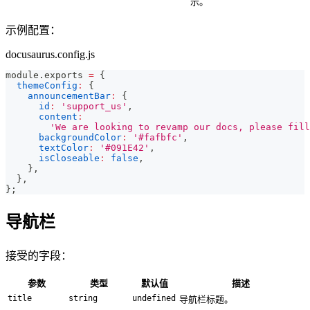
示。
示例配置：
docusaurus.config.js
module
.
exports
=
{
themeConfig
:
{
announcementBar
:
{
id
:
'support_us'
,
content
:
'We are looking to revamp our docs, please fill
backgroundColor
:
'#fafbfc'
,
textColor
:
'#091E42'
,
isCloseable
:
false
,
}
,
}
,
}
;
导航栏
接受的字段：
参数
类型
默认值
描述
title
string
undefined
导航栏标题。