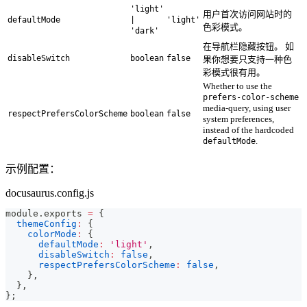
'light'
用户首次访问网站时的
defaultMode
|
'light'
色彩模式。
'dark'
在导航栏隐藏按钮。 如
disableSwitch
boolean
false
果你想要只支持一种色
彩模式很有用。
Whether to use the
prefers-color-scheme
media-query, using user
respectPrefersColorScheme
boolean
false
system preferences,
instead of the hardcoded
.
defaultMode
示例配置：
docusaurus.config.js
module
.
exports
=
{
themeConfig
:
{
colorMode
:
{
defaultMode
:
'light'
,
disableSwitch
:
false
,
respectPrefersColorScheme
:
false
,
}
,
}
,
}
;