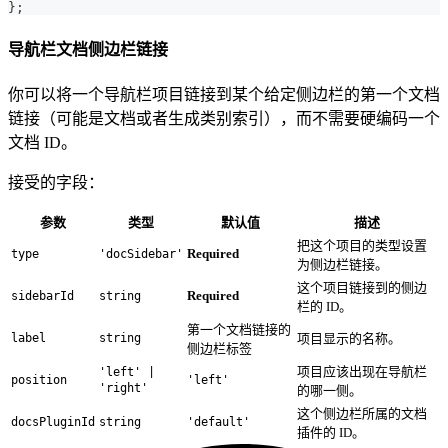
}
;
导航栏文档侧边栏链接
你可以将一个导航栏项目链接到某个给定侧边栏的第一个文档
链接（可能是文档或者生成类别索引），而不需要硬编码一个
文档 ID。
接受的字段：
参数
类型
默认值
描述
把这个项目的类型设置
Required
type
'docSidebar'
为侧边栏链接。
这个项目链接到的侧边
Required
sidebarId
string
栏的 ID。
第一个文档链接的
label
string
项目显示的名称。
侧边栏标签
项目应该出现在导航栏
'left' |
position
'left'
'right'
的哪一侧。
这个侧边栏所属的文档
docsPluginId
string
'default'
插件的 ID。