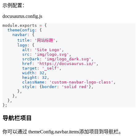
示例配置：
docusaurus.config.js
module
.
exports
=
{
themeConfig
:
{
navbar
:
{
title
:
'网站标题'
,
logo
:
{
alt
:
'Site Logo'
,
src
:
'img/logo.svg'
,
srcDark
:
'img/logo_dark.svg'
,
href
:
'https://docusaurus.io/'
,
target
:
'_self'
,
width
:
32
,
height
:
32
,
className
:
'custom-navbar-logo-class'
,
style
:
{
border
:
'solid red'
}
,
}
,
}
,
}
,
}
;
导航栏项目
你可以通过 themeConfig.navbar.items添加项目到导航栏。