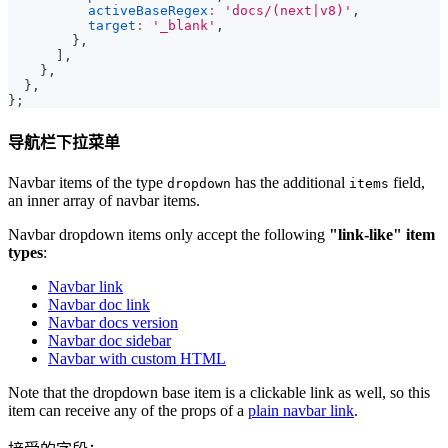
activeBaseRegex
:
'docs/(next|v8)'
,
target
:
'_blank'
,
}
,
]
,
}
,
}
,
}
;
导航栏下拉菜单
Navbar items of the type
has the additional
field,
dropdown
items
an inner array of navbar items.
Navbar dropdown items only accept the following
"link-like" item
types
:
Navbar link
Navbar doc link
Navbar docs version
Navbar doc sidebar
Navbar with custom HTML
Note that the dropdown base item is a clickable link as well, so this
item can receive any of the props of a
plain navbar link
.