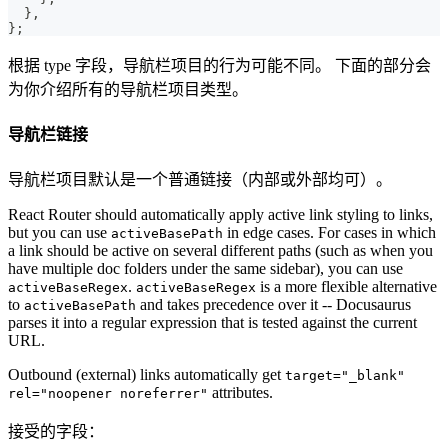
}
,
}
;
根据 type 字段，导航栏项目的行为可能不同。 下面的部分会
为你介绍所有的导航栏项目类型。
导航栏链接
导航栏项目默认是一个普通链接（内部或外部均可）。
React Router should automatically apply active link styling to links,
but you can use
in edge cases. For cases in which
activeBasePath
a link should be active on several different paths (such as when you
have multiple doc folders under the same sidebar), you can use
.
is a more flexible alternative
activeBaseRegex
activeBaseRegex
to
and takes precedence over it -- Docusaurus
activeBasePath
parses it into a regular expression that is tested against the current
URL.
Outbound (external) links automatically get
target="_blank"
attributes.
rel="noopener noreferrer"
接受的字段：