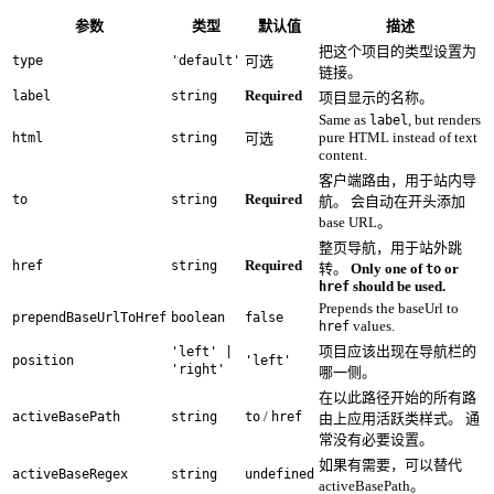
参数
类型
默认值
描述
把这个项目的类型设置为
type
'default'
可选
链接。
Required
label
string
项目显示的名称。
Same as
, but renders
label
pure HTML instead of text
html
string
可选
content.
客户端路由，用于站内导
Required
to
string
航。 会自动在开头添加
base URL。
整页导航，用于站外跳
Required
href
string
转。
Only one of
or
to
should be used.
href
Prepends the baseUrl to
prependBaseUrlToHref
boolean
false
values.
href
项目应该出现在导航栏的
'left' |
position
'left'
'right'
哪一侧。
在以此路径开始的所有路
/
activeBasePath
string
to
href
由上应用活跃类样式。 通
常没有必要设置。
如果有需要，可以替代
activeBaseRegex
string
undefined
activeBasePath。