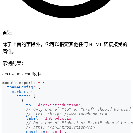
备注
除了上面的字段外，你可以指定其他任何 HTML 链接接受的
属性。
示例配置：
docusaurus.config.js
module
.
exports
=
{
themeConfig
:
{
navbar
:
{
items
:
[
{
to
:
'docs/introduction'
,
// Only one of "to" or "href" should be used
// href: 'https://www.facebook.com',
label
:
'Introduction'
,
// Only one of "label" or "html" should be us
// html: '<b>Introduction</b>'
position
:
'left'
,