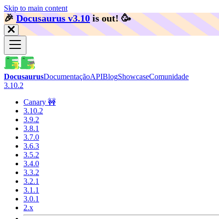
Skip to main content
🎉️
Docusaurus v3.10
is out!
🥳️
Docusaurus
Documentação
API
Blog
Showcase
Comunidade
3.10.2
Canary 🚧
3.10.2
3.9.2
3.8.1
3.7.0
3.6.3
3.5.2
3.4.0
3.3.2
3.2.1
3.1.1
3.0.1
2.x