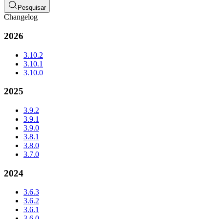
Pesquisar
Changelog
2026
3.10.2
3.10.1
3.10.0
2025
3.9.2
3.9.1
3.9.0
3.8.1
3.8.0
3.7.0
2024
3.6.3
3.6.2
3.6.1
3.6.0