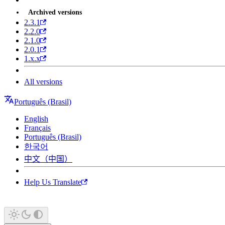
Archived versions
2.3.1
2.2.0
2.1.0
2.0.1
1.x.x
All versions
Português (Brasil)
English
Français
Português (Brasil)
한국어
中文（中国）
Help Us Translate