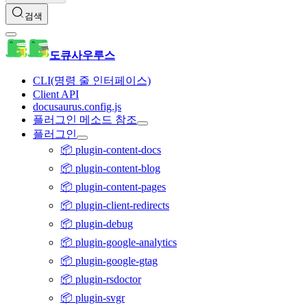
검색
도큐사우루스
CLI(명령 줄 인터페이스)
Client API
docusaurus.config.js
플러그인 메소드 참조
플러그인
📦 plugin-content-docs
📦 plugin-content-blog
📦 plugin-content-pages
📦 plugin-client-redirects
📦 plugin-debug
📦 plugin-google-analytics
📦 plugin-google-gtag
📦 plugin-rsdoctor
📦 plugin-svgr