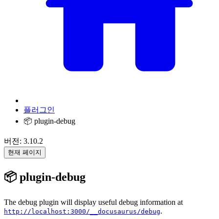
플러그인
📦 plugin-debug
버전: 3.10.2
현재 페이지
📦 plugin-debug
The debug plugin will display useful debug information at
.
http://localhost:3000/__docusaurus/debug