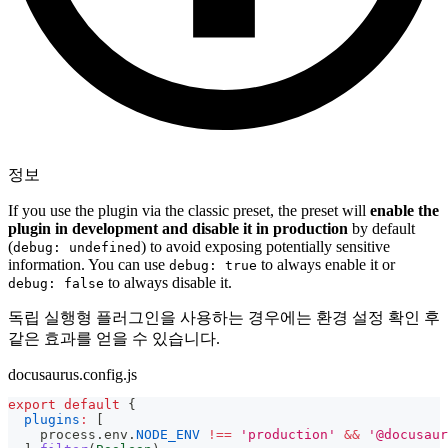
정보
If you use the plugin via the classic preset, the preset will
enable the
plugin in development and disable it in production
by default
(
) to avoid exposing potentially sensitive
debug: undefined
information. You can use
to always enable it or
debug: true
to always disable it.
debug: false
독립 실행형 플러그인을 사용하는 경우에는 환경 설정 확인 후
같은 효과를 얻을 수 있습니다.
docusaurus.config.js
export
default
{
plugins
:
[
    process
.
env
.
NODE_ENV
!==
'production'
&&
'@docusaur