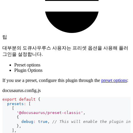
팁
대부분의 도큐사우루스 사용자는 프리셋 옵션을 사용해 플러
그인을 설정합니다.
Preset options
Plugin Options
If you use a preset, configure this plugin through the
preset options
:
docusaurus.config.js
export
default
{
presets
:
[
[
'@docusaurus/preset-classic'
,
{
debug
:
true
,
// This will enable the plugin in 
}
,
]
,