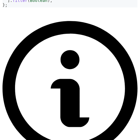
]
.
filter
(
Boolean
)
,
}
;