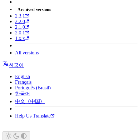
Archived versions
2.3.1
2.2.0
2.1.0
2.0.1
1.x.x
All versions
한국어
English
Français
Português (Brasil)
한국어
中文（中国）
Help Us Translate