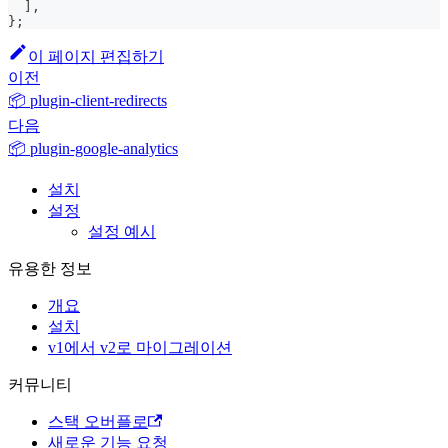
]
,
}
;
이 페이지 편집하기
이전
📦 plugin-client-redirects
다음
📦 plugin-google-analytics
설치
설정
설정 예시
유용한 정보
개요
설치
v1에서 v2로 마이그레이션
커뮤니티
스택 오버플로
새로운 기능 요청