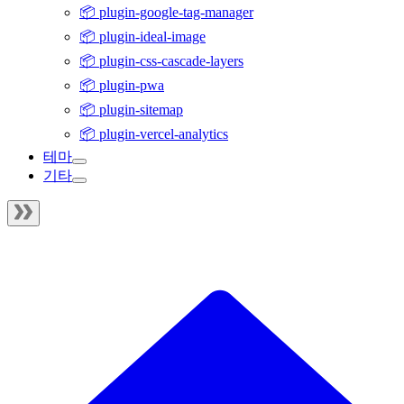
📦 plugin-google-tag-manager
📦 plugin-ideal-image
📦 plugin-css-cascade-layers
📦 plugin-pwa
📦 plugin-sitemap
📦 plugin-vercel-analytics
테마
기타