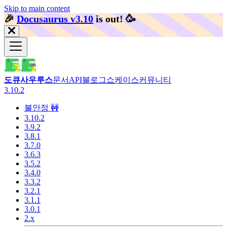
Skip to main content
🎉️
Docusaurus v3.10
is out!
🥳️
도큐사우루스
문서
API
블로그
쇼케이스
커뮤니티
3.10.2
불안정 🚧
3.10.2
3.9.2
3.8.1
3.7.0
3.6.3
3.5.2
3.4.0
3.3.2
3.2.1
3.1.1
3.0.1
2.x