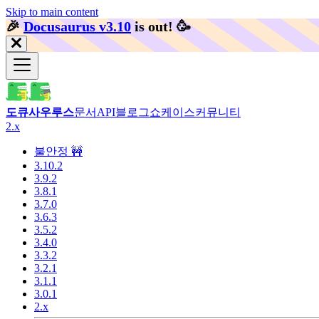
Skip to main content
🎉️
Docusaurus v3.10
is out!
🥳️
도큐사우루스
문서
API
블로그
쇼케이스
커뮤니티
2.x
불안정 🚧
3.10.2
3.9.2
3.8.1
3.7.0
3.6.3
3.5.2
3.4.0
3.3.2
3.2.1
3.1.1
3.0.1
2.x