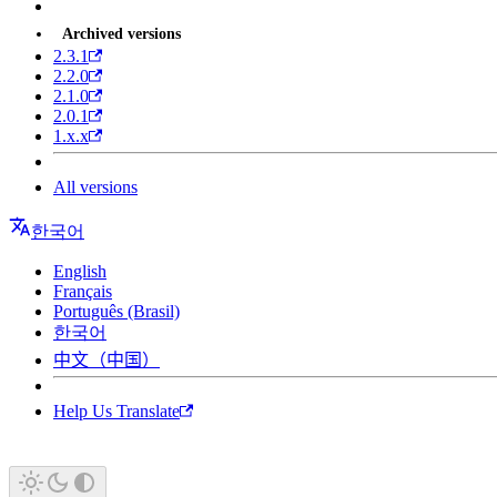
Archived versions
2.3.1
2.2.0
2.1.0
2.0.1
1.x.x
All versions
한국어
English
Français
Português (Brasil)
한국어
中文（中国）
Help Us Translate