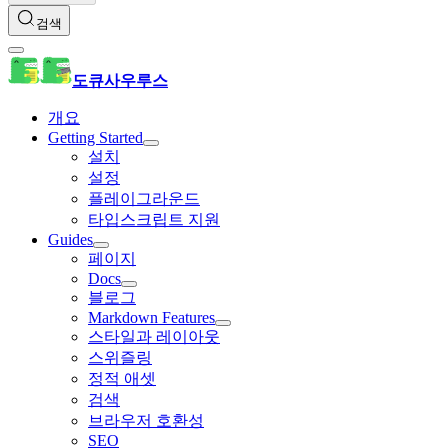
검색
도큐사우루스
개요
Getting Started
설치
설정
플레이그라운드
타입스크립트 지원
Guides
페이지
Docs
블로그
Markdown Features
스타일과 레이아웃
스위즐링
정적 애셋
검색
브라우저 호환성
SEO